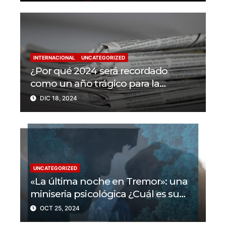
INTERNACIONAL
UNCATEGORIZED
¿Por qué 2024 será recordado
como un año trágico para la
libertad de prensa? Un tercio de los
DIC 18, 2024
periodistas asesinados por Israel
UNCATEGORIZED
«La última noche en Tremor»: una
miniseria psicológica ¿Cuál es su
trama?
OCT 25, 2024