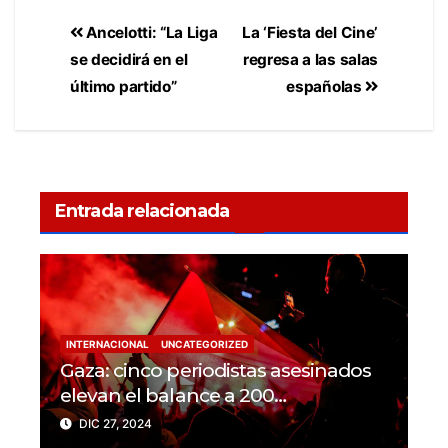
Ancelotti: “La Liga
La ‘Fiesta del Cine’
se decidirá en el
regresa a las salas
último partido”
españolas
Entrada relacionada
INTERNACIONAL
UNCATEGORIZED
Gaza: cinco periodistas asesinados
elevan el balance a 200
trabajadores de la prensa muertos
DIC 27, 2024
en 2024