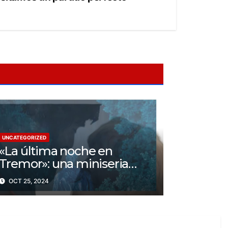
UNCATEGORIZED
«La última noche en
Tremor»: una miniseria
psicológica ¿Cuál es su
OCT 25, 2024
trama?