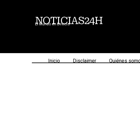
NOTICIAS24H
El Mundo en Directo
Inicio
Disclaimer
Quiénes som