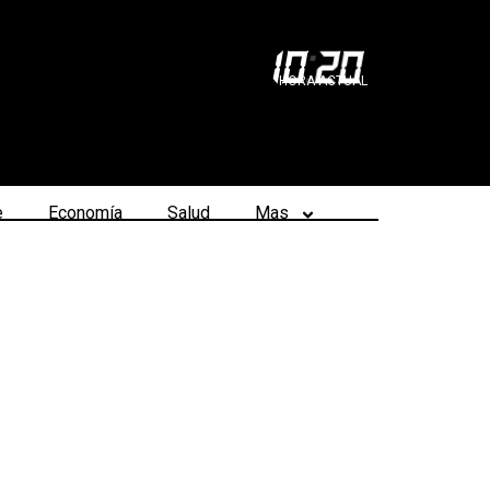
10
:
20
HORA ACTUAL
e
Economía
Salud
Mas