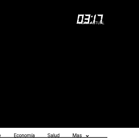
03
:
17
HORA ACTUAL
e
Economía
Salud
Mas