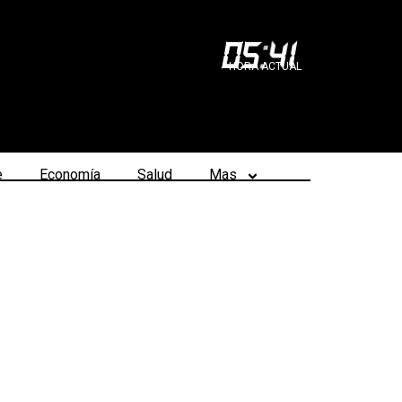
05
:
41
HORA ACTUAL
e
Economía
Salud
Mas