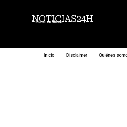
NOTICIAS24H
El Mundo en Directo
Inicio
Disclaimer
Quiénes som