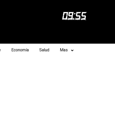
09
:
55
HORA ACTUAL
e
Economía
Salud
Mas