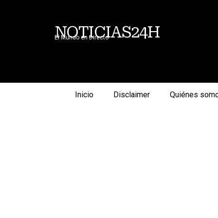
NOTICIAS24H
El Mundo en Directo
Inicio
Disclaimer
Quiénes som