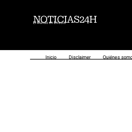
NOTICIAS24H
El Mundo en Directo
Inicio
Disclaimer
Quiénes som