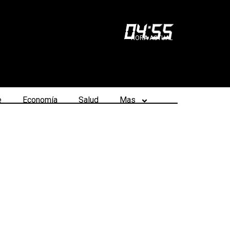
04
:
55
HORA ACTUAL
e
Economía
Salud
Mas