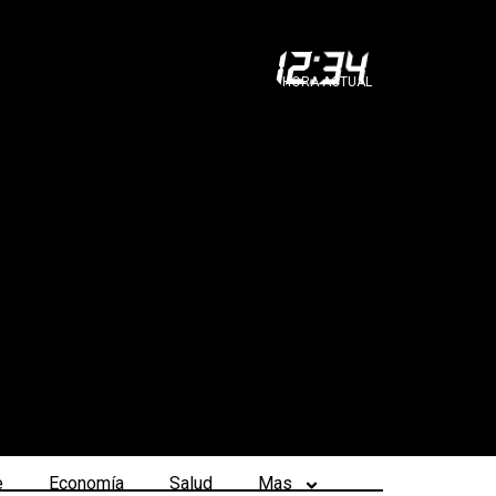
12
:
34
HORA ACTUAL
e
Economía
Salud
Mas