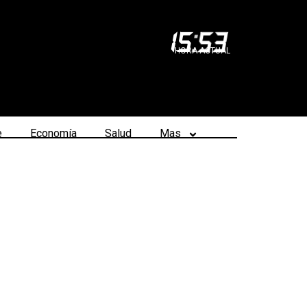
15
:
53
HORA ACTUAL
e
Economía
Salud
Mas