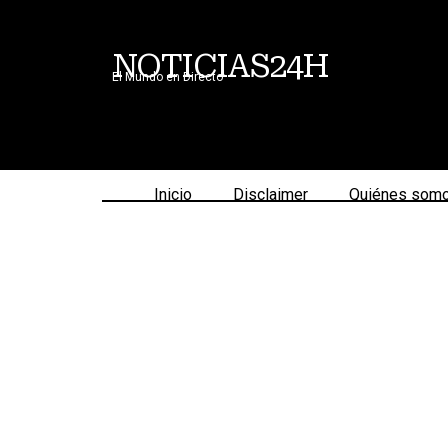
NOTICIAS24H
El Mundo en Directo
Inicio
Disclaimer
Quiénes som