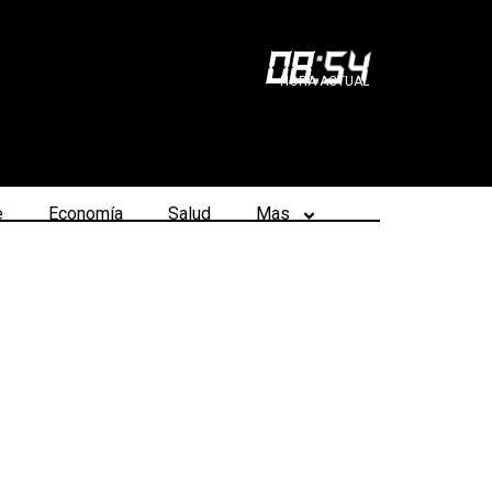
08
:
54
HORA ACTUAL
e
Economía
Salud
Mas