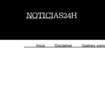
NOTICIAS24H
El Mundo en Directo
Inicio
Disclaimer
Quiénes som