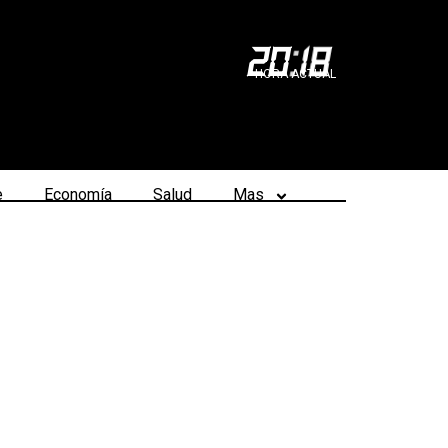
20
:
18
HORA ACTUAL
e
Economía
Salud
Mas