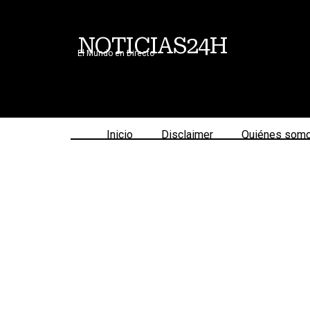
NOTICIAS24H
El Mundo en Directo
Inicio
Disclaimer
Quiénes som