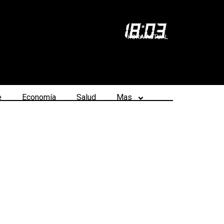
18
:
03
HORA ACTUAL
e
Economía
Salud
Mas