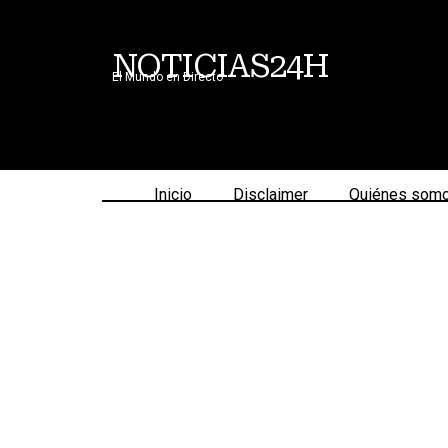
NOTICIAS24H
El Mundo en Directo
Inicio
Disclaimer
Quiénes som