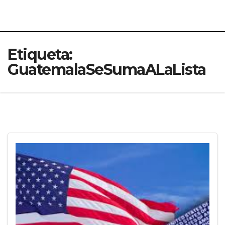
Etiqueta:
GuatemalaSeSumaALaLista