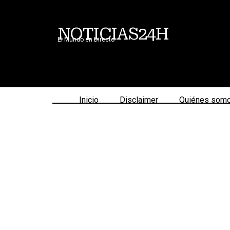
NOTICIAS24H
El Mundo en Directo
Inicio
Disclaimer
Quiénes som