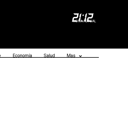
21
:
12
HORA ACTUAL
e
Economía
Salud
Mas