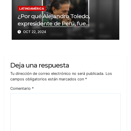
LATINOAMÉRICA
¿Por qué Alejandro Toledo,
expresidente de Perú, fue
condenado a 20 años de prisión?
OCT 22, 2024
Deja una respuesta
Tu dirección de correo electrónico no será publicada.
Los
campos obligatorios están marcados con
*
Comentario
*