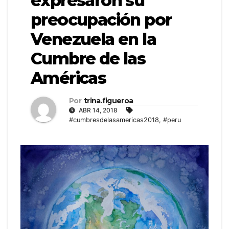
expresaron su
preocupación por
Venezuela en la
Cumbre de las
Américas
Por
trina.figueroa
ABR 14, 2018
#cumbresdelasamericas2018
,
#peru