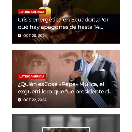
LATINOAMÉRICA
Crisis energética en Ecuador: ¿Por
qué hay apagones de hasta 14
horas al día?
OCT 28, 2024
LATINOAMÉRICA
¿Quién es José «Pepe» Mujica, el
exguerrillero que fue presidente de
Uruguay?
OCT 22, 2024