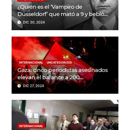
¿Quién es el ‘Vampiro de
Düsseldorf’ que mató a 9 y bebió
sangre de sus víctimas?
DIC 30, 2024
INTERNACIONAL
UNCATEGORIZED
Gaza: cinco periodistas asesinados
elevan el balance a 200
trabajadores de la prensa muertos
DIC 27, 2024
en 2024
INTERNACIONAL