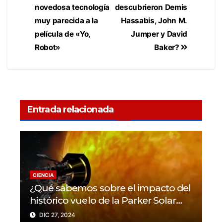
novedosa tecnología
descubrieron Demis
muy parecida a la
Hassabis, John M.
película de «Yo,
Jumper y David
Robot»
Baker?
Entrada relacionada
CIENCIA
¿Qué sabemos sobre el impacto del
histórico vuelo de la Parker Solar
Probe?
DIC 27, 2024