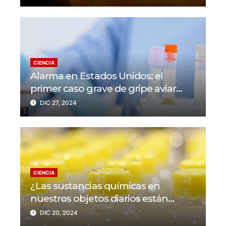
CIENCIA
Alarma en Estados Unidos: el
primer caso grave de gripe aviar
muestra una peligrosa mutación
DIC 27, 2024
CIENCIA
¿Las sustancias químicas en
nuestros objetos diarios están
detrás de cientos de miles de
DIC 20, 2024
muertes y millones de