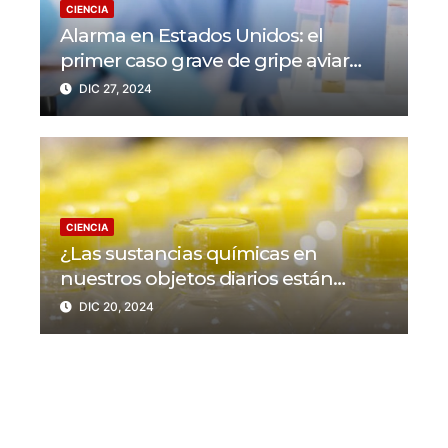
CIENCIA
Alarma en Estados Unidos: el
primer caso grave de gripe aviar
muestra una peligrosa mutación
DIC 27, 2024
CIENCIA
¿Las sustancias químicas en
nuestros objetos diarios están
detrás de cientos de miles de
DIC 20, 2024
muertes y millones de
enfermedades cardíacas?