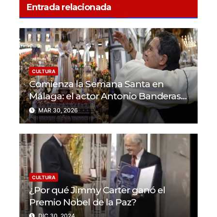
Entrada relacionada
CULTURA
Comienza la Semana Santa en
Málaga: el actor Antonio Banderas
se une a la celebración
MAR 30, 2026
CULTURA
¿Por qué Jimmy Carter ganó el
Premio Nobel de la Paz?
DIC 30, 2024