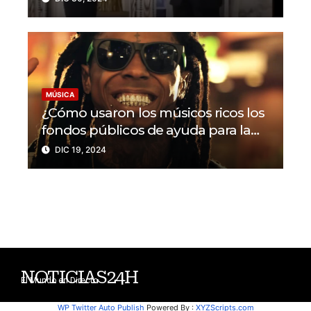
MÚSICA
¿Cómo usaron los músicos ricos los
fondos públicos de ayuda para la
pandemia en EEUU?
DIC 19, 2024
NOTICIAS24H
El Mundo en Directo
WP Twitter Auto Publish
Powered By :
XYZScripts.com