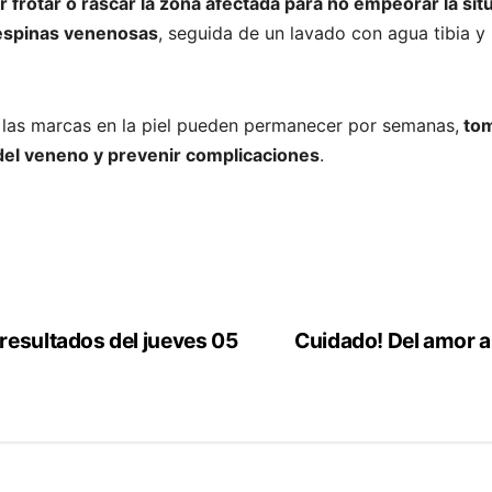
ar frotar o rascar la zona afectada para no empeorar la sit
s espinas venenosas
, seguida de un lavado con agua tibia y 
 las marcas en la piel pueden permanecer por semanas,
tom
 del veneno y prevenir complicaciones
.
resultados del jueves 05
Cuidado! Del amor a