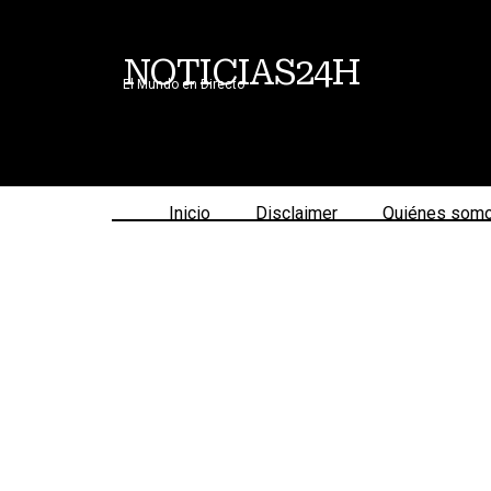
NOTICIAS24H
El Mundo en Directo
Inicio
Disclaimer
Quiénes som