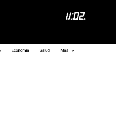
11
:
02
HORA ACTUAL
e
Economía
Salud
Mas