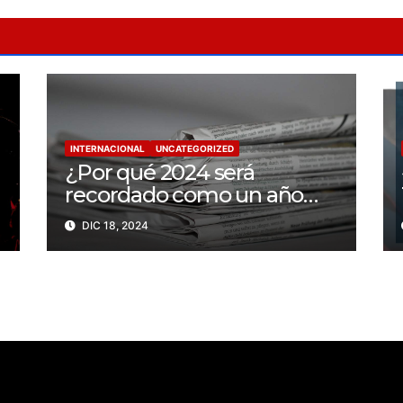
INTERNACIONAL
UNCATEGORIZED
¿Por qué 2024 será
recordado como un año
trágico para la libertad de
DIC 18, 2024
prensa? Un tercio de los
periodistas asesinados por
Israel