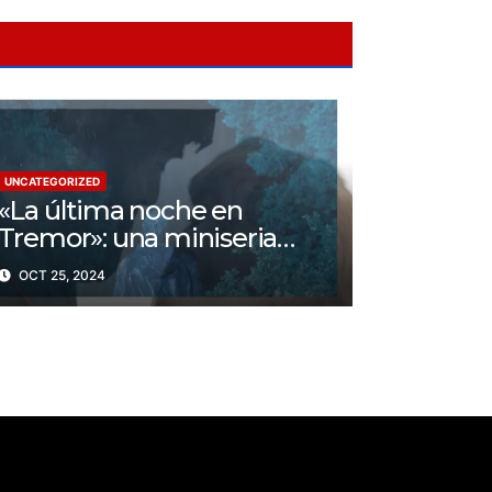
UNCATEGORIZED
«La última noche en
Tremor»: una miniseria
psicológica ¿Cuál es su
OCT 25, 2024
trama?