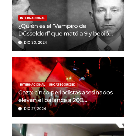
INTERNACIONAL
¿Quién es el ‘Vampiro de
Düsseldorf’ que mató a 9 y bebió
sangre de sus víctimas?
DIC 30, 2024
INTERNACIONAL
UNCATEGORIZED
Gaza: cinco periodistas asesinados
elevan el balance a 200
trabajadores de la prensa muertos
DIC 27, 2024
en 2024