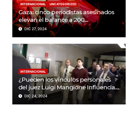
INTERNACIONAL
UNCATEGORIZED
Gaza: cinco periodistas asesinados
elevan el balance a 200
trabajadores de la prensa muertos
DIC 27, 2024
en 2024
INTERNACIONAL
¿Pueden los vínculos personales
del juez Luigi Mangione Influenciar
el caso del CEO de
DIC 24, 2024
UnitedHealthcare?