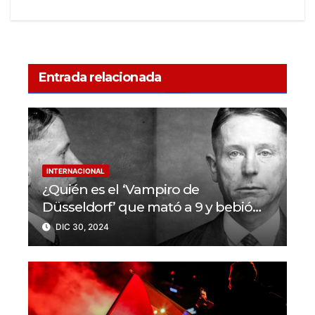
Entrada relacionada
INTERNACIONAL
¿Quién es el ‘Vampiro de
Düsseldorf’ que mató a 9 y bebió
sangre de sus víctimas?
DIC 30, 2024