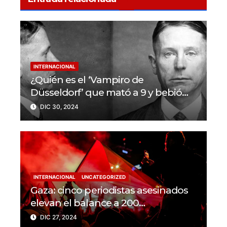
INTERNACIONAL
¿Quién es el ‘Vampiro de
Düsseldorf’ que mató a 9 y bebió
sangre de sus víctimas?
DIC 30, 2024
INTERNACIONAL
UNCATEGORIZED
Gaza: cinco periodistas asesinados
elevan el balance a 200
trabajadores de la prensa muertos
DIC 27, 2024