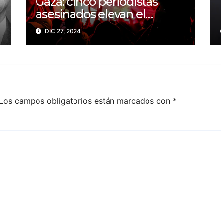
Gaza: cinco periodistas
asesinados elevan el
balance a 200 trabajadores
DIC 27, 2024
de la prensa muertos en
2024
Los campos obligatorios están marcados con
*