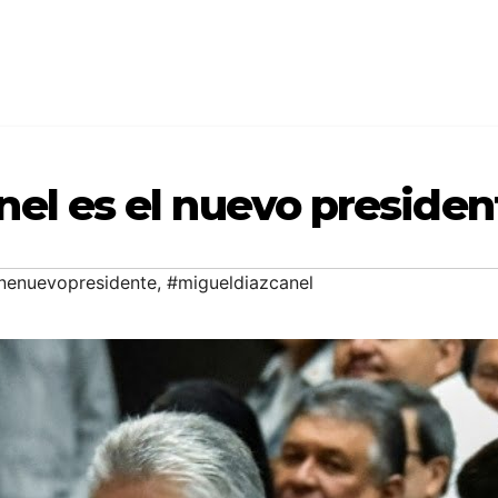
nel es el nuevo preside
nenuevopresidente
,
#migueldiazcanel