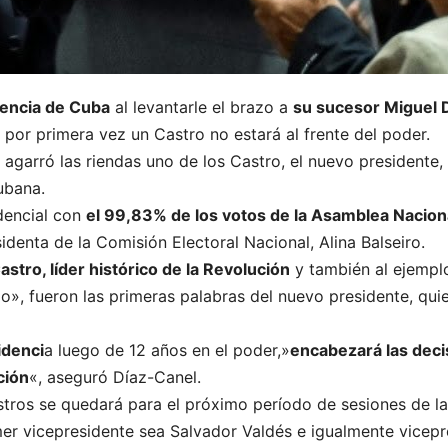
dencia de Cuba
al levantarle el brazo a
su sucesor Miguel 
 por primera vez un Castro no estará al frente del poder.
agarró las riendas uno de los Castro, el nuevo presidente, 
ubana.
idencial con
el 99,83% de los votos de la Asamblea Nacion
denta de la Comisión Electoral Nacional, Alina Balseiro.
astro, líder histórico de la Revolución
y también al ejemplo
io», fueron las primeras palabras del nuevo presidente, quie
idenci
a luego de 12 años en el poder,»
encabezará las dec
ción
«, aseguró Díaz-Canel.
tros se quedará para el próximo período de sesiones de l
mer vicepresidente sea Salvador Valdés e igualmente vicepr