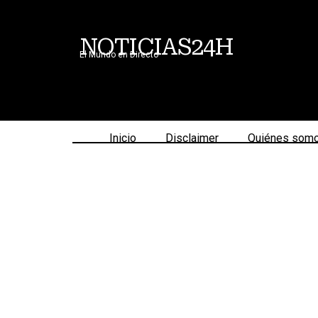
NOTICIAS24H
El Mundo en Directo
Inicio
Disclaimer
Quiénes som