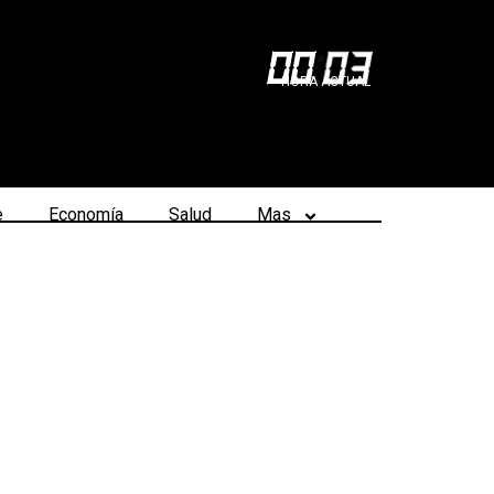
00
:
03
HORA ACTUAL
e
Economía
Salud
Mas