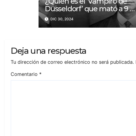
¿Quién es el ‘Vampiro de
Düsseldorf’ que mató a 9 y
bebió sangre de sus
DIC 30, 2024
víctimas?
Deja una respuesta
Tu dirección de correo electrónico no será publicada.
Comentario
*