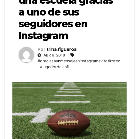
una escuela gracias
a uno de sus
seguidores en
Instagram
Por
trina.figueroa
ABR 6, 2018
#graciasaunmensajeeninstagramevitotiroteo
,
#jugadordelanfl