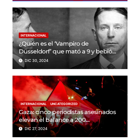
INTERNACIONAL
¿Quién es el ‘Vampiro de
Düsseldorf’ que mató a 9 y bebió
sangre de sus víctimas?
DIC 30, 2024
INTERNACIONAL
UNCATEGORIZED
Gaza: cinco periodistas asesinados
elevan el balance a 200
trabajadores de la prensa muertos
DIC 27, 2024
en 2024