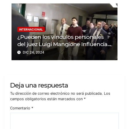
INTERNACIONAL
¿Pueden los vínculos personales
del juez Luigi Mangione Influenciar
el caso del CEO de
DIC 24, 2024
UnitedHealthcare?
Deja una respuesta
Tu dirección de correo electrónico no será publicada.
Los
campos obligatorios están marcados con
*
Comentario
*