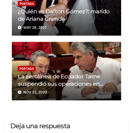
PORTADA
¿Quién es Dalton Gómez?: marido
de Ariana Grande
MAY 28, 2021
PORTADA
La aerolínea de Ecuador Tame
suspendió sus operaciones en
Cuba y Venezuela
NOV 23, 2020
Deja una respuesta