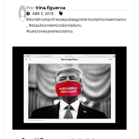
Por
trina.figueroa
ABR 5, 2018
#donaltrumpofreceayudaagobiernoslatinomaericanos
,
#expulsiondenicolásmaduro
,
#sancionesavenezolanos