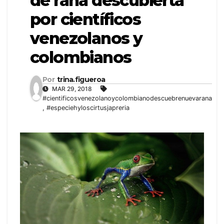
de rana descubierta
por científicos
venezolanos y
colombianos
Por
trina.figueroa
MAR 29, 2018
#cientificosvenezolanoycolombianodescuebrenuevarana
,
#especiehyloscirtusjapreria