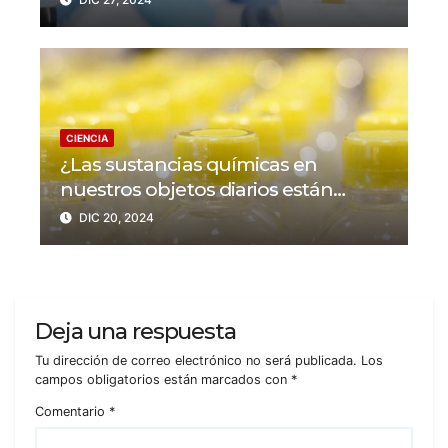
CIENCIA
¿Las sustancias químicas en
nuestros objetos diarios están
detrás de cientos de miles de
DIC 20, 2024
muertes y millones de
enfermedades cardíacas?
Deja una respuesta
Tu dirección de correo electrónico no será publicada.
Los
campos obligatorios están marcados con
*
Comentario
*