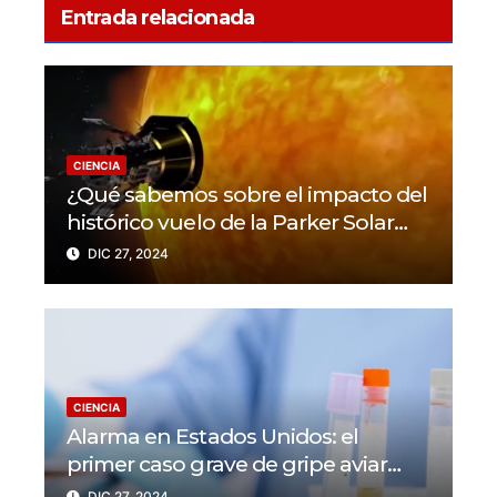
Entrada relacionada
CIENCIA
¿Qué sabemos sobre el impacto del
histórico vuelo de la Parker Solar
Probe?
DIC 27, 2024
CIENCIA
Alarma en Estados Unidos: el
primer caso grave de gripe aviar
muestra una peligrosa mutación
DIC 27, 2024