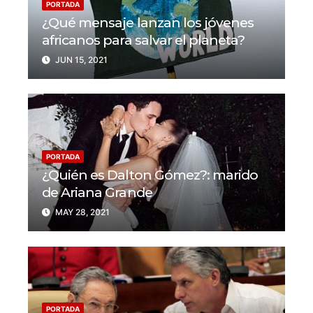
PORTADA
¿Qué mensaje lanzan los jóvenes
africanos para salvar el planeta?
JUN 15, 2021
PORTADA
¿Quién es Dalton Gómez?: marido
de Ariana Grande
MAY 28, 2021
PORTADA