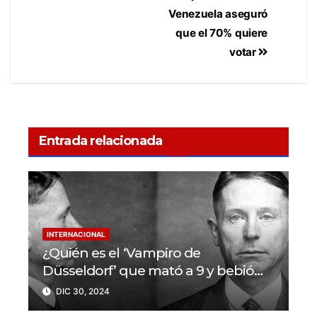
Venezuela aseguró
que el 70% quiere
votar
Entrada relacionada
INTERNACIONAL
¿Quién es el ‘Vampiro de
Düsseldorf’ que mató a 9 y bebió
sangre de sus víctimas?
DIC 30, 2024