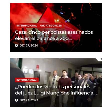
INTERNACIONAL
UNCATEGORIZED
Gaza: cinco periodistas asesinados
elevan el balance a 200
trabajadores de la prensa muertos
DIC 27, 2024
en 2024
INTERNACIONAL
¿Pueden los vínculos personales
del juez Luigi Mangione Influenciar
el caso del CEO de
DIC 24, 2024
UnitedHealthcare?