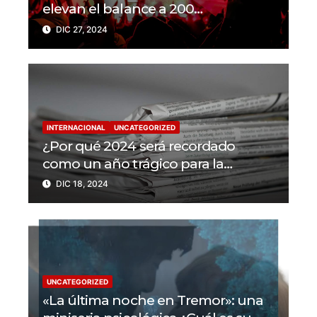
elevan el balance a 200
trabajadores de la prensa muertos
DIC 27, 2024
en 2024
INTERNACIONAL
UNCATEGORIZED
¿Por qué 2024 será recordado
como un año trágico para la
libertad de prensa? Un tercio de los
DIC 18, 2024
periodistas asesinados por Israel
UNCATEGORIZED
«La última noche en Tremor»: una