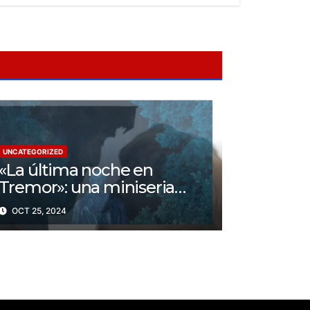
UNCATEGORIZED
«La última noche en
Tremor»: una miniseria
psicológica ¿Cuál es su
OCT 25, 2024
trama?