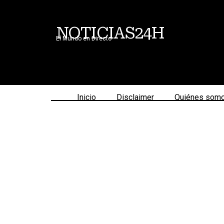
NOTICIAS24H
El Mundo en Directo
Inicio
Disclaimer
Quiénes som