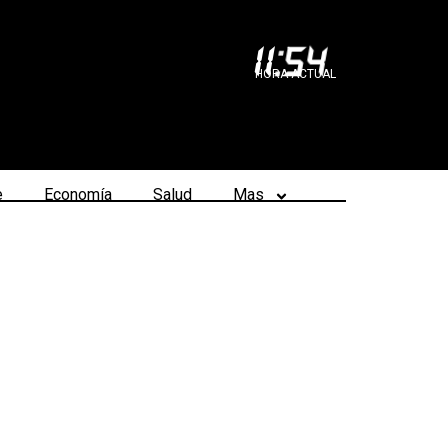
11
:
54
HORA ACTUAL
e
Economía
Salud
Mas