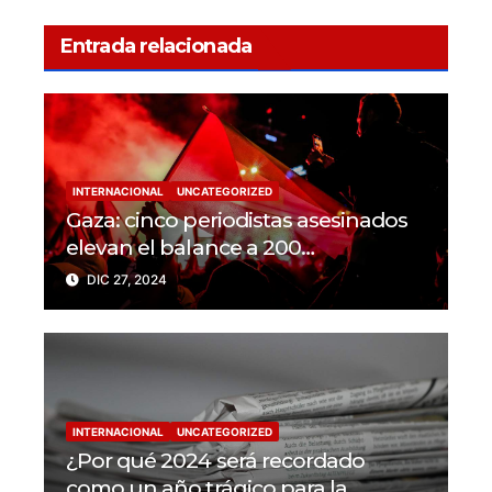
Entrada relacionada
INTERNACIONAL
UNCATEGORIZED
Gaza: cinco periodistas asesinados
elevan el balance a 200
trabajadores de la prensa muertos
DIC 27, 2024
en 2024
INTERNACIONAL
UNCATEGORIZED
¿Por qué 2024 será recordado
como un año trágico para la