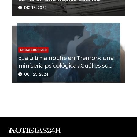
libertad de prensa? Un tercio de los
DIC 18, 2024
periodistas asesinados por Israel
UNCATEGORIZED
«La última noche en Tremor»: una
miniseria psicológica ¿Cuál es su
trama?
OCT 25, 2024
NOTICIAS24H
El Mundo en Directo