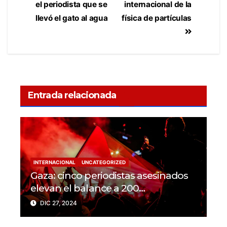
el periodista que se
internacional de la
llevó el gato al agua
física de partículas
Entrada relacionada
INTERNACIONAL
UNCATEGORIZED
Gaza: cinco periodistas asesinados
elevan el balance a 200
trabajadores de la prensa muertos
DIC 27, 2024
en 2024