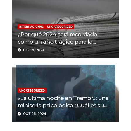
INTERNACIONAL
UNCATEGORIZED
¿Por qué 2024 será recordado
como un año trágico para la
libertad de prensa? Un tercio de los
DIC 18, 2024
periodistas asesinados por Israel
UNCATEGORIZED
«La última noche en Tremor»: una
miniseria psicológica ¿Cuál es su
trama?
OCT 25, 2024