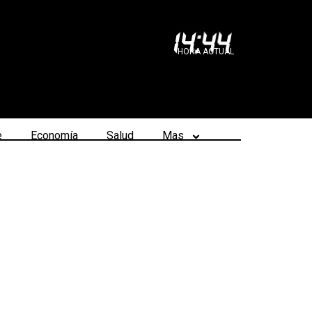
14
:
44
HORA ACTUAL
e
Economía
Salud
Mas