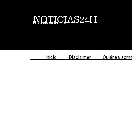
NOTICIAS24H
El Mundo en Directo
Inicio
Disclaimer
Quiénes som