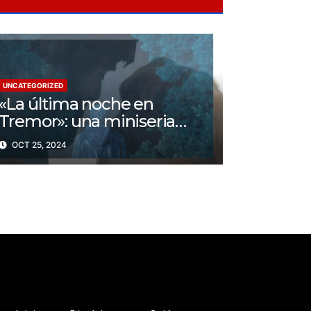
UNCATEGORIZED
«La última noche en
Tremor»: una miniseria
psicológica ¿Cuál es su
OCT 25, 2024
trama?