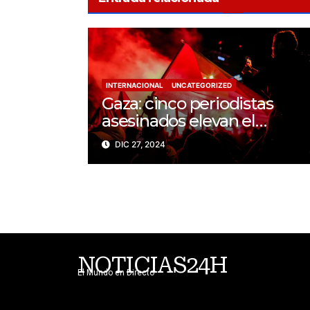
INTERNACIONAL
UNCATEGORIZED
Gaza: cinco periodistas
asesinados elevan el
balance a 200 trabajadores
DIC 27, 2024
de la prensa muertos en
2024
NOTICIAS24H
El Mundo en Directo