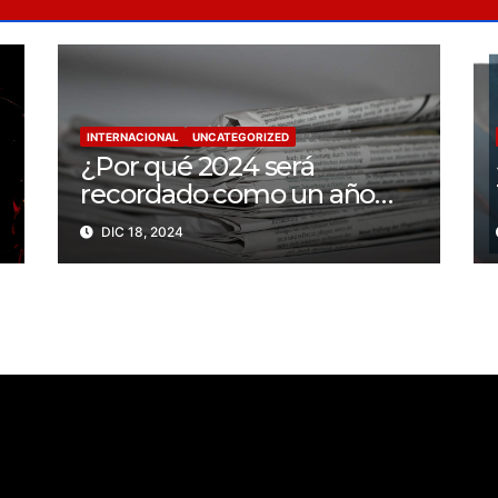
INTERNACIONAL
UNCATEGORIZED
¿Por qué 2024 será
recordado como un año
trágico para la libertad de
DIC 18, 2024
prensa? Un tercio de los
periodistas asesinados por
Israel