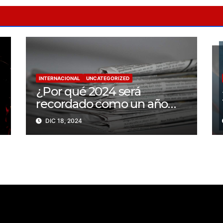
INTERNACIONAL
UNCATEGORIZED
¿Por qué 2024 será
recordado como un año
trágico para la libertad de
DIC 18, 2024
prensa? Un tercio de los
periodistas asesinados por
Israel