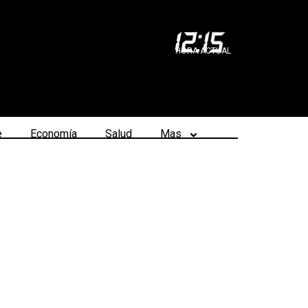
12
:
15
HORA ACTUAL
e
Economía
Salud
Mas