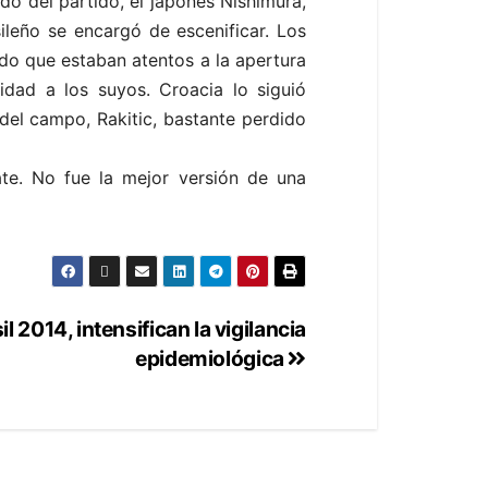
o del partido, el japonés Nishimura,
ileño se encargó de escenificar. Los
ndo que estaban atentos a la apertura
idad a los suyos. Croacia lo siguió
del campo, Rakitic, bastante perdido
te. No fue la mejor versión de una
l 2014, intensifican la vigilancia
epidemiológica