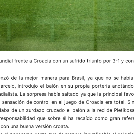
mundial frente a Croacia con un sufrido triunfo por 3-1 y c
ó de la mejor manera para Brasil, ya que no se había 
Marcelo, introdujo el balón en su propia portería anotánd
ialista. La sorpresa había saltado ya que la principal fa
sensación de control en el juego de Croacia era total. Si
daba de un zurdazo cruzado el balón a la red de Pletikos
responsabilidad que sobre él ha recaído como gran refere
í con una buena versión croata.