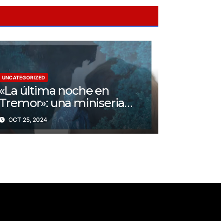
UNCATEGORIZED
«La última noche en
Tremor»: una miniseria
psicológica ¿Cuál es su
OCT 25, 2024
trama?