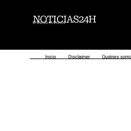
NOTICIAS24H
El Mundo en Directo
Inicio
Disclaimer
Quiénes som