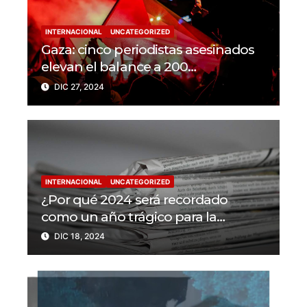
INTERNACIONAL
UNCATEGORIZED
Gaza: cinco periodistas asesinados
elevan el balance a 200
trabajadores de la prensa muertos
DIC 27, 2024
en 2024
INTERNACIONAL
UNCATEGORIZED
¿Por qué 2024 será recordado
como un año trágico para la
libertad de prensa? Un tercio de los
DIC 18, 2024
periodistas asesinados por Israel