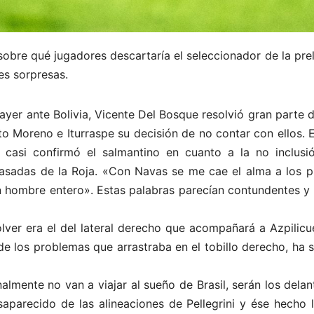
obre qué jugadores descartaría el seleccionador de la prel
es sorpresas.
ayer ante Bolivia, Vicente Del Bosque resolvió gran parte d
 Moreno e Iturraspe su decisión de no contar con ellos. E
 casi confirmó el salmantino en cuanto a la no inclusi
sadas de la Roja. «Con Navas se me cae el alma a los pie
 hombre entero». Estas palabras parecían contundentes y d
lver era el del lateral derecho que acompañará a Azpilicu
de los problemas que arrastraba en el tobillo derecho, ha s
nalmente no van a viajar al sueño de Brasil, serán los del
aparecido de las alineaciones de Pellegrini y ése hecho 