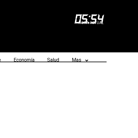
05
:
54
HORA ACTUAL
e
Economía
Salud
Mas