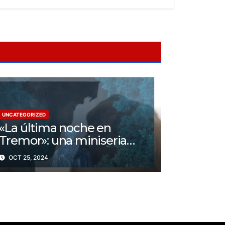
UNCATEGORIZED
«La última noche en
Tremor»: una miniseria
psicológica ¿Cuál es su
OCT 25, 2024
trama?