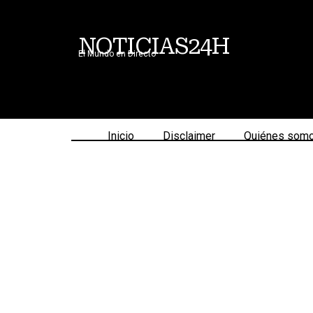
NOTICIAS24H
El Mundo en Directo
Inicio
Disclaimer
Quiénes som