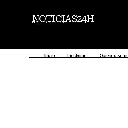
NOTICIAS24H
El Mundo en Directo
Inicio
Disclaimer
Quiénes som