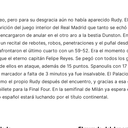
teo, pero para su desgracia aún no había aparecido Rudy. 
rición del juego interior del Real Madrid que tanto se ech
 encargaron de anular en el otro aro a la bestia Dunston. 
n recital de rebotes, robos, penetraciones y el puñal desde
frontaron el último cuarto con un 59-52. Era el momento de
que el eterno capitán Felipe Reyes. Se pegó con todos los 
5 de ellos en ataque, además de 15 puntos. Spanoulis con 1
marcador a falta de 3 minutos ya fue insalvable. El Palaci
mo el propio Rudy después del encuentro, y gracias a esa g
illete para la Final Four. En la semifinal de Milán ya espera
español estará luchando por el título continental.