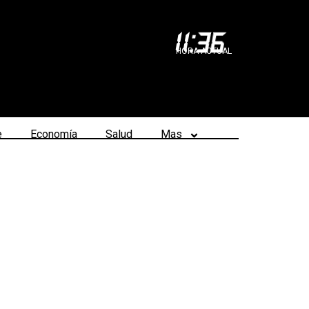
11
:
36
HORA ACTUAL
e
Economía
Salud
Mas