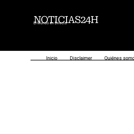
NOTICIAS24H
El Mundo en Directo
Inicio
Disclaimer
Quiénes som