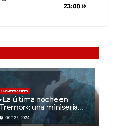
23:00
UNCATEGORIZED
«La última noche en
Tremor»: una miniseria
psicológica ¿Cuál es su
OCT 25, 2024
trama?