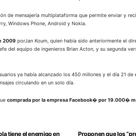
n de mensajería multiplataforma que permite enviar y rec
erry, Windows Phone, Android y Nokia.
e 2009
porJan Koum, quien había sido anteriormente el dir
fe del equipo de ingenieros Brian Acton, y su segunda vers
suarios ya había alcanzado los 450 millones y el día 21 d
sajes circulando en un solo día.
fue
comprada por la empresa Facebook� por 19.000� mil
la tiene el enemigo en
Proponen que los “pro