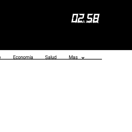
02
:
58
HORA ACTUAL
e
Economía
Salud
Mas