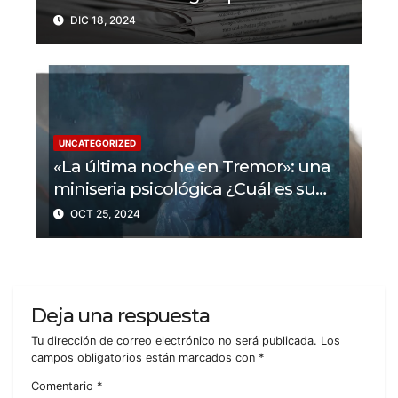
libertad de prensa? Un tercio de los
DIC 18, 2024
periodistas asesinados por Israel
UNCATEGORIZED
«La última noche en Tremor»: una
miniseria psicológica ¿Cuál es su
trama?
OCT 25, 2024
Deja una respuesta
Tu dirección de correo electrónico no será publicada.
Los
campos obligatorios están marcados con
*
Comentario
*