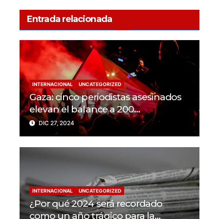
Entrada relacionada
INTERNACIONAL
UNCATEGORIZED
Gaza: cinco periodistas asesinados
elevan el balance a 200
trabajadores de la prensa muertos
DIC 27, 2024
en 2024
INTERNACIONAL
UNCATEGORIZED
¿Por qué 2024 será recordado
como un año trágico para la