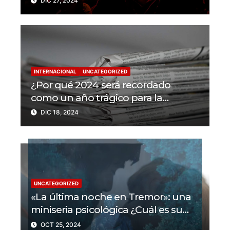
DIC 27, 2024
en 2024
INTERNACIONAL
UNCATEGORIZED
¿Por qué 2024 será recordado
como un año trágico para la
libertad de prensa? Un tercio de los
DIC 18, 2024
periodistas asesinados por Israel
UNCATEGORIZED
«La última noche en Tremor»: una
miniseria psicológica ¿Cuál es su
trama?
OCT 25, 2024