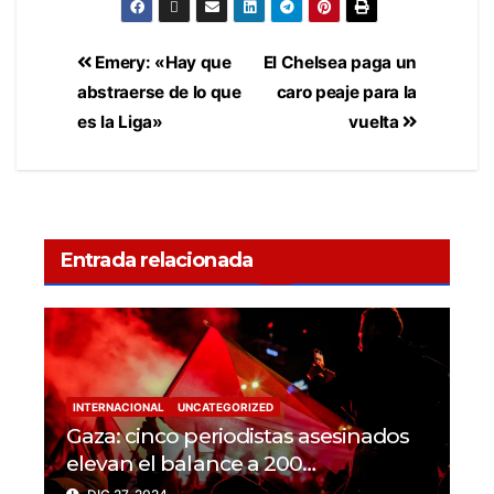
Emery: «Hay que
El Chelsea paga un
abstraerse de lo que
caro peaje para la
es la Liga»
vuelta
Entrada relacionada
INTERNACIONAL
UNCATEGORIZED
Gaza: cinco periodistas asesinados
elevan el balance a 200
trabajadores de la prensa muertos