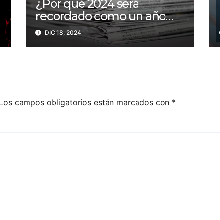
¿Por qué 2024 será
recordado como un año
trágico para la libertad de
DIC 18, 2024
prensa? Un tercio de los
periodistas asesinados por
Israel
Los campos obligatorios están marcados con
*