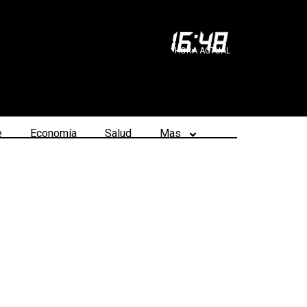
16
:
48
HORA ACTUAL
e
Economía
Salud
Mas