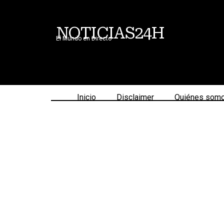
NOTICIAS24H
El Mundo en Directo
Inicio
Disclaimer
Quiénes som