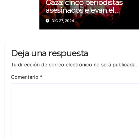
Gaza: cinco periodistas
asesinados elevan el
balance a 200 trabajadores
DIC 27, 2024
de la prensa muertos en
2024
Deja una respuesta
Tu dirección de correo electrónico no será publicada.
Comentario
*