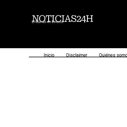
NOTICIAS24H
El Mundo en Directo
Inicio
Disclaimer
Quiénes som