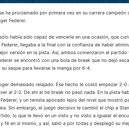
a, se ha proclamado por primera vez en su carrera campeón
oger Federer.
 sólo había sido capaz de vencerle en una ocasión, que cur
 Federer, llegaba a la final con la confianza de haber elim
jor versión en la pista. Así, ambos comenzaron el partido 
Federer se encontró con una bola de break que no dejó escapa
r su saque para llevarse la manga por 6-4.
oger demasiado relajado. Ése hecho le costó empezar 2-0 
olver al 2-2. De ahí al tie break no pasó nada. En la pista 
, Federer, y un tenista apocado lejos del nivel que mostró 
ka. Sin embargo, el juego decisivo le cambió el chip a Sta
rtido, lo que le llevó en un visto y no visto a igualar el enc
 y fé en sí mismo, y así, salió a por todas y desplegó su mejo