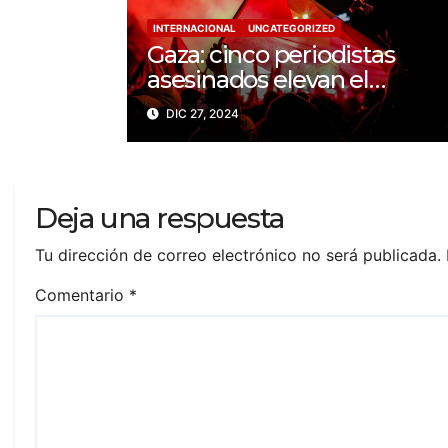
INTERNACIONAL
UNCATEGORIZED
Gaza: cinco periodistas
asesinados elevan el
balance a 200 trabajadores
DIC 27, 2024
de la prensa muertos en
2024
Deja una respuesta
Tu dirección de correo electrónico no será publicada.
Comentario
*