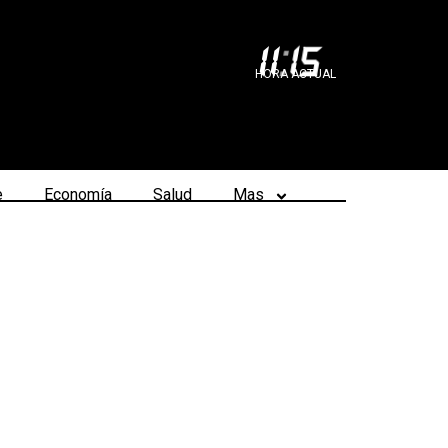
11
:
15
HORA ACTUAL
e
Economía
Salud
Mas