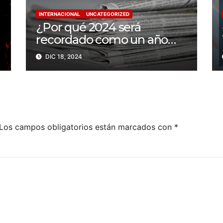
INTERNACIONAL
UNCATEGORIZED
¿Por qué 2024 será
recordado como un año
trágico para la libertad de
DIC 18, 2024
prensa? Un tercio de los
periodistas asesinados por
Israel
Los campos obligatorios están marcados con
*