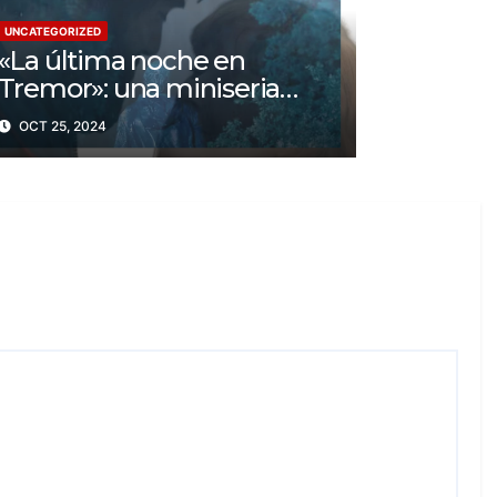
UNCATEGORIZED
«La última noche en
Tremor»: una miniseria
psicológica ¿Cuál es su
OCT 25, 2024
trama?