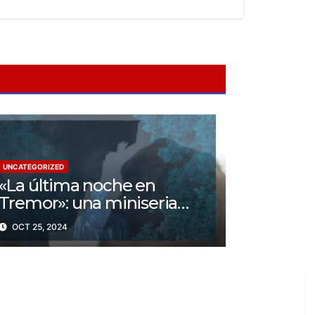
UNCATEGORIZED
«La última noche en
Tremor»: una miniseria
psicológica ¿Cuál es su
OCT 25, 2024
trama?