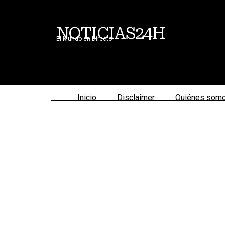
NOTICIAS24H
El Mundo en Directo
Inicio
Disclaimer
Quiénes som