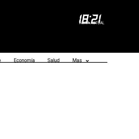
18
:
21
HORA ACTUAL
e
Economía
Salud
Mas