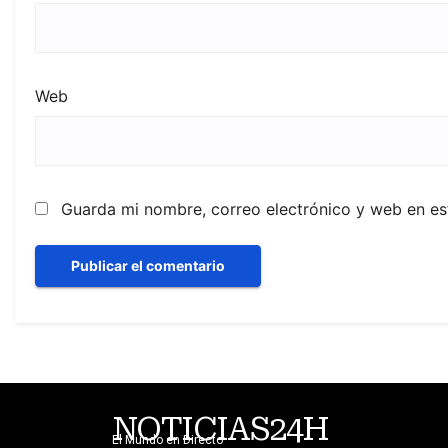
Web
Guarda mi nombre, correo electrónico y web en e
NOTICIAS24H
El Mundo en Directo