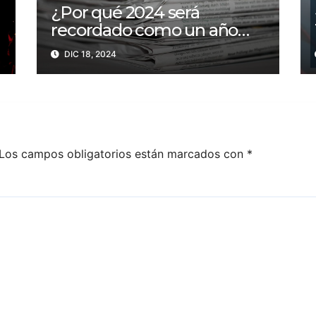
¿Por qué 2024 será
recordado como un año
trágico para la libertad de
DIC 18, 2024
prensa? Un tercio de los
periodistas asesinados por
Israel
Los campos obligatorios están marcados con
*