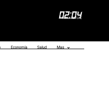
02
:
04
HORA ACTUAL
e
Economía
Salud
Mas