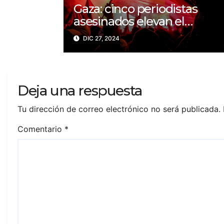
Gaza: cinco periodistas
asesinados elevan el
balance a 200 trabajadores
DIC 27, 2024
de la prensa muertos en
2024
Deja una respuesta
Tu dirección de correo electrónico no será publicada.
Comentario
*