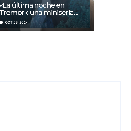
«La última noche en
Tremor»: una miniseria
psicológica ¿Cuál es su
OCT 25, 2024
trama?