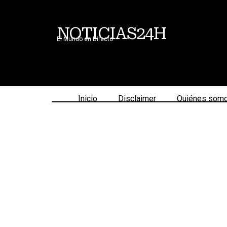
NOTICIAS24H
El Mundo en Directo
Inicio
Disclaimer
Quiénes som