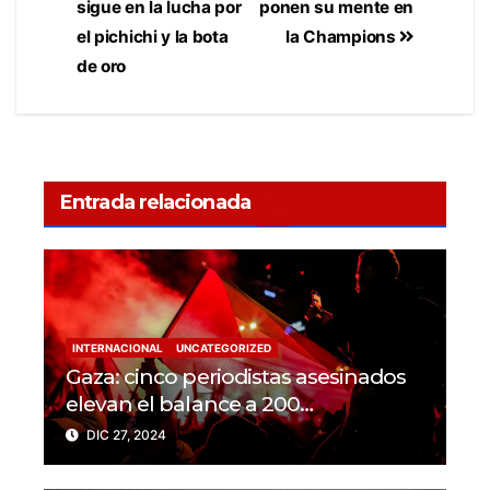
sigue en la lucha por
ponen su mente en
el pichichi y la bota
la Champions
de oro
Entrada relacionada
INTERNACIONAL
UNCATEGORIZED
Gaza: cinco periodistas asesinados
elevan el balance a 200
trabajadores de la prensa muertos
DIC 27, 2024
en 2024