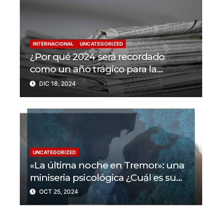
INTERNACIONAL
UNCATEGORIZED
¿Por qué 2024 será recordado
como un año trágico para la
libertad de prensa? Un tercio de los
DIC 18, 2024
periodistas asesinados por Israel
UNCATEGORIZED
«La última noche en Tremor»: una
miniseria psicológica ¿Cuál es su
trama?
OCT 25, 2024