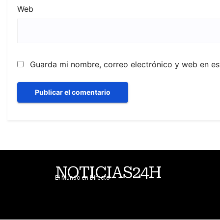
Web
Guarda mi nombre, correo electrónico y web en e
NOTICIAS24H
El Mundo en Directo