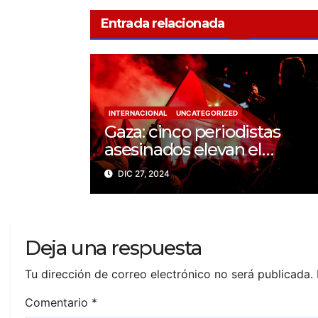
Entrada relacionada
INTERNACIONAL
UNCATEGORIZED
Gaza: cinco periodistas
asesinados elevan el
balance a 200 trabajadores
DIC 27, 2024
de la prensa muertos en
2024
Deja una respuesta
Tu dirección de correo electrónico no será publicada.
Comentario
*