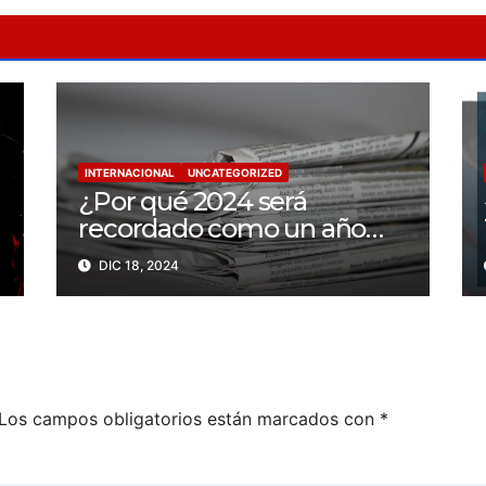
INTERNACIONAL
UNCATEGORIZED
¿Por qué 2024 será
recordado como un año
trágico para la libertad de
DIC 18, 2024
prensa? Un tercio de los
periodistas asesinados por
Israel
Los campos obligatorios están marcados con
*