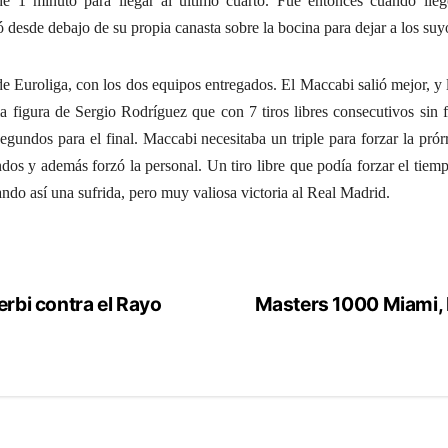
de 1 minuto para llegar al último cuarto. Fue entonces cuando lle
esde debajo de su propia canasta sobre la bocina para dejar a los suyos
de Euroliga, con los dos equipos entregados. El Maccabi salió mejor, y 
figura de Sergio Rodríguez que con 7 tiros libres consecutivos sin fa
gundos para el final. Maccabi necesitaba un triple para forzar la prórr
dos y además forzó la personal. Un tiro libre que podía forzar el tiempo
ando así una sufrida, pero muy valiosa victoria al Real Madrid.
erbi contra el Rayo
Masters 1000 Miami, 