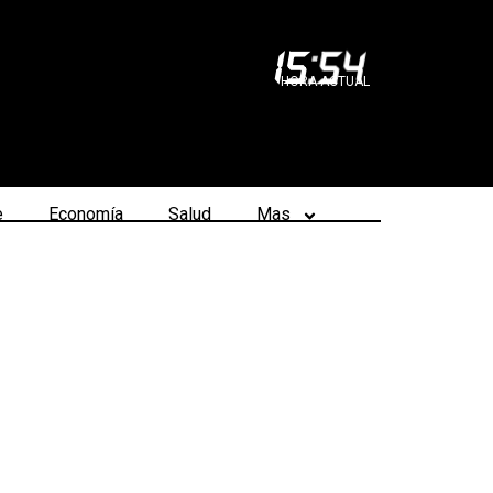
15
:
54
HORA ACTUAL
e
Economía
Salud
Mas