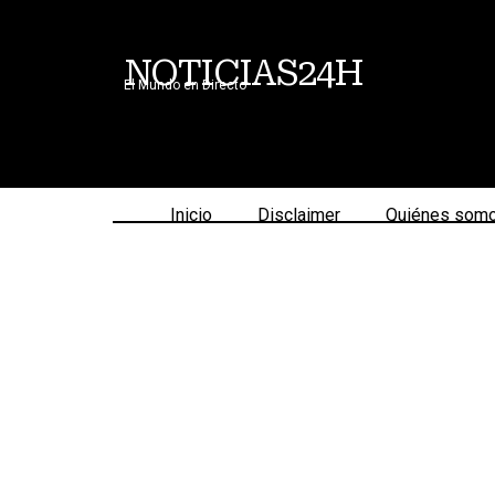
NOTICIAS24H
El Mundo en Directo
Inicio
Disclaimer
Quiénes som