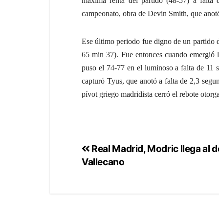
máxima renta del partido (48-57) a falta 
campeonato, obra de Devin Smith, que anotó d
Ese último periodo fue digno de un partido 
65 min 37). Fue entonces cuando emergió la 
puso el 74-77 en el luminoso a falta de 11 se
capturó Tyus, que anotó a falta de 2,3 segun
pívot griego madridista cerró el rebote otorg
Real Madrid, Modric llega al d
Vallecano