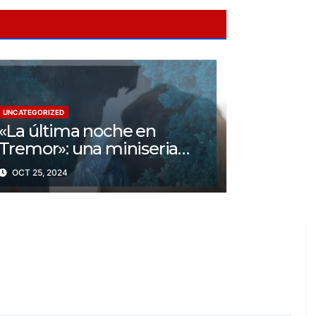
UNCATEGORIZED
«La última noche en
Tremor»: una miniseria
psicológica ¿Cuál es su
OCT 25, 2024
trama?