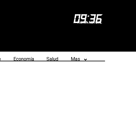
09
:
36
HORA ACTUAL
e
Economía
Salud
Mas