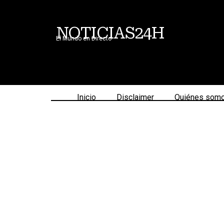
NOTICIAS24H
El Mundo en Directo
Inicio
Disclaimer
Quiénes som