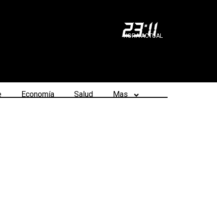
23
:
11
HORA ACTUAL
e
Economía
Salud
Mas