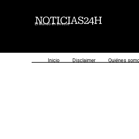
NOTICIAS24H
El Mundo en Directo
Inicio
Disclaimer
Quiénes som