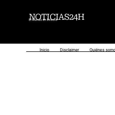
NOTICIAS24H
El Mundo en Directo
Inicio
Disclaimer
Quiénes som