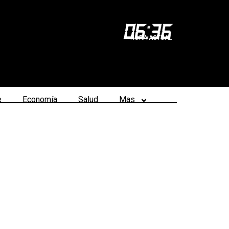
06
:
36
HORA ACTUAL
e
Economía
Salud
Mas