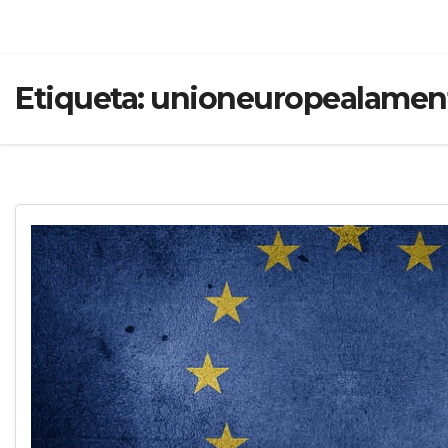
Etiqueta:
unioneuropealament