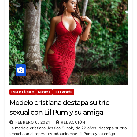
ESPECTÁCULO
MÚSICA
TELEVISIÓN
Modelo cristiana destapa su trio
sexual con Lil Pum y su amiga
FEBRERO 6, 2021
REDACCIÓN
La modelo cristiana Jessica Sunok, de 22 años, destapa su trio
sexual con el rapero estadounidense Lil Pump y su amiga